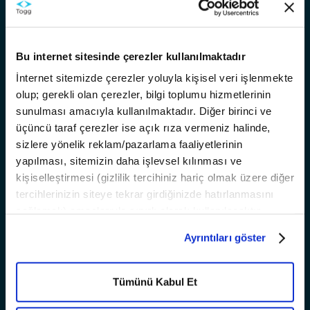
Trumore
Trugo
Akıllı Destek
Bu internet sitesinde çerezler kullanılmaktadır
Temas Noktaları
İnternet sitemizde çerezler yoluyla kişisel veri işlenmekte
olup; gerekli olan çerezler, bilgi toplumu hizmetlerinin
Hakkımızda
sunulması amacıyla kullanılmaktadır. Diğer birinci ve
Kariyer
üçüncü taraf çerezler ise açık rıza vermeniz halinde,
Bilgi
sizlere yönelik reklam/pazarlama faaliyetlerinin
yapılması, sitemizin daha işlevsel kılınması ve
Satış ve Finansman Koşulları
kişiselleştirmesi (gizlilik tercihiniz hariç olmak üzere diğer
T10X Yazılım OTA Güncellemeleri
tercihlerinizin siteye tekrar girdiğinizde hatırlanmasını
Dijital Premium Paket
sağlamak) amaçlarıyla sınırlı olarak kullanılacaktır.
T10X
OTA
Çerezlere dair tercihlerinizi
Ayrıntılar
paneli aracılığıyla
ADAS Bilgilendirme
Ayrıntıları göster
yönetebilir, çerezlerle ilgili daha detaylı bilgiye
Çerez
ÖTV Muafiyet Formu
Aydınlatma Metni’nden
ulaşabilirsiniz.
Güncellemelerle sürekli yenilenen
İletişim
en gelişmiş
T10X
deneyimi
Tümünü Kabul Et
Togg Care