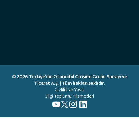
Servis
Noktaları
© 2026 Türkiye'nin Otomobil Girişimi Grubu Sanayi ve
Ticaret A.Ş. | Tüm hakları saklıdır.
Gizlilik ve Yasal
Teşhis, onarım ve bakım
Bilgi Toplumu Hizmetleri
hizmetleri alabileceğiniz
noktaları görüntüleyin.
Geri dön