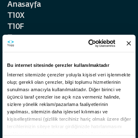
Anasayfa
T10X
T10F
Trumore
Trugo
Akıllı Destek
Bu internet sitesinde çerezler kullanılmaktadır
Temas Noktaları
İnternet sitemizde çerezler yoluyla kişisel veri işlenmekte
Servis Noktaları
olup; gerekli olan çerezler, bilgi toplumu hizmetlerinin
Hakkımızda
sunulması amacıyla kullanılmaktadır. Diğer birinci ve
üçüncü taraf çerezler ise açık rıza vermeniz halinde,
Kariyer
sizlere yönelik reklam/pazarlama faaliyetlerinin
Bilgi
yapılması, sitemizin daha işlevsel kılınması ve
kişiselleştirmesi (gizlilik tercihiniz hariç olmak üzere diğer
Satış ve Finansman Koşulları
tercihlerinizin siteye tekrar girdiğinizde hatırlanmasını
T10X Yazılım OTA Güncellemeleri
sağlamak) amaçlarıyla sınırlı olarak kullanılacaktır.