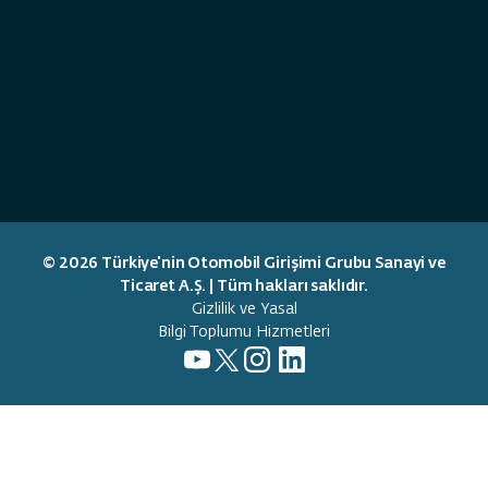
© 2026 Türkiye'nin Otomobil Girişimi Grubu Sanayi ve
Ticaret A.Ş. | Tüm hakları saklıdır.
Gizlilik ve Yasal
Bilgi Toplumu Hizmetleri
Deneyim Merkezleri
Göster
Akıllı cihazlar ve Trumore deneyimiyle tanışacağınız
noktaları keşfedin.