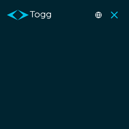
Sipariş ve Bilgi
Temas
Noktaları
Bir hizmetten fazlası. Akıllı ve
kesintisiz deneyimlerle kullanıcı
yolculuğunu yeniden
tanımlıyoruz.