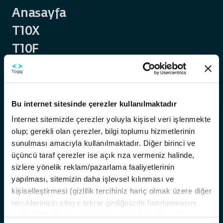
Anasayfa
T10X
T10F
Trumore
Trugo
Akıllı Destek
Bu internet sitesinde çerezler kullanılmaktadır
Temas Noktaları
İnternet sitemizde çerezler yoluyla kişisel veri işlenmekte
olup; gerekli olan çerezler, bilgi toplumu hizmetlerinin
Hakkımızda
sunulması amacıyla kullanılmaktadır. Diğer birinci ve
Kariyer
üçüncü taraf çerezler ise açık rıza vermeniz halinde,
Bilgi
sizlere yönelik reklam/pazarlama faaliyetlerinin
yapılması, sitemizin daha işlevsel kılınması ve
Satış ve Finansman Koşulları
kişiselleştirmesi (gizlilik tercihiniz hariç olmak üzere diğer
T10X Yazılım OTA Güncellemeleri
tercihlerinizin siteye tekrar girdiğinizde hatırlanmasını
Dijital Premium Paket
sağlamak) amaçlarıyla sınırlı olarak kullanılacaktır.