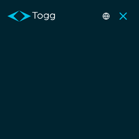
Sürüş Asistan Sistemleri
(ADAS)
Bilgilendirme
Yeni modelimiz T10F’in lansman çalışmaları kapsamında, T10F ve