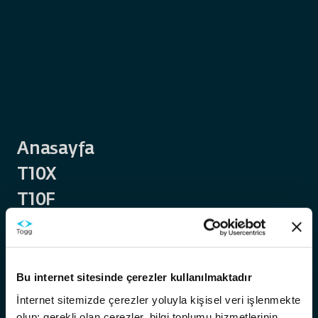
T10X için ADAS sistemlerimizi ortaklaştırıyor, Türkiye için
adaptasyon ve kalibrasyon çalışmalarına devam ediyoruz. Bu
nedenle Nisan 2025 ve sonrasında üretilen tüm T10X’lerde
Adaptif Akıllı Hız Sabitleyici(ACC)
standart hale gelirken,
aşağıdaki özellikler geçici bir süreyle deaktif olacak.
(*) Aşağıda anılan özellikler Togg tarafından bildirilecek bir tarihte
güncelleme ile aktifleştirilecektir.
Uzun far asistanı
Anasayfa
Adaptif sürücü asistanı
Arka trafik çarpışma uyarısı
T10X
Adaptif akıllı hız sabitleyicinin dur-kalk fonksiyonu
Yoğun trafik pilotu
T10F
(*) GSR2 regülasyonunun zorunlu kıldığı özellikler tüm T10X’lerde
Trumore
standart olarak sunulmaya devam etmektedir.
Trugo
Akıllı Destek
Bu internet sitesinde çerezler kullanılmaktadır
Temas Noktaları
İnternet sitemizde çerezler yoluyla kişisel veri işlenmekte
olup; gerekli olan çerezler, bilgi toplumu hizmetlerinin