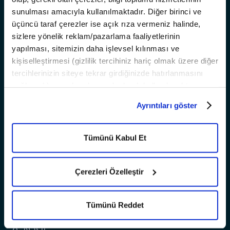
Hakkımızda
sunulması amacıyla kullanılmaktadır. Diğer birinci ve
Kariyer
üçüncü taraf çerezler ise açık rıza vermeniz halinde,
Bilgi
sizlere yönelik reklam/pazarlama faaliyetlerinin
yapılması, sitemizin daha işlevsel kılınması ve
Ana Sayfa
Satış ve Finansman Koşulları
kişiselleştirmesi (gizlilik tercihiniz hariç olmak üzere diğer
T10X
T10X Yazılım OTA Güncellemeleri
tercihlerinizin siteye tekrar girdiğinizde hatırlanmasını
T10F
Dijital Premium Paket
sağlamak) amaçlarıyla sınırlı olarak kullanılacaktır.
Trumore
Çerezlere dair tercihlerinizi
Ayrıntılar
paneli aracılığıyla
ADAS Bilgilendirme
Ayrıntıları göster
yönetebilir, çerezlerle ilgili daha detaylı bilgiye
Çerez
Trugo
ÖTV Muafiyet Formu
Aydınlatma Metni’nden
ulaşabilirsiniz.
Akıllı Destek
İletişim
Tümünü Kabul Et
Togg Care
Temas Noktaları
SSS
Çerezleri Özelleştir
Filo
Deneyim Merkezleri
Test Sürüşleri
Tümünü Reddet
Mobil Deneyim Merkezleri
Startup Ekosistemi
Servis Noktaları
e-Nasıl