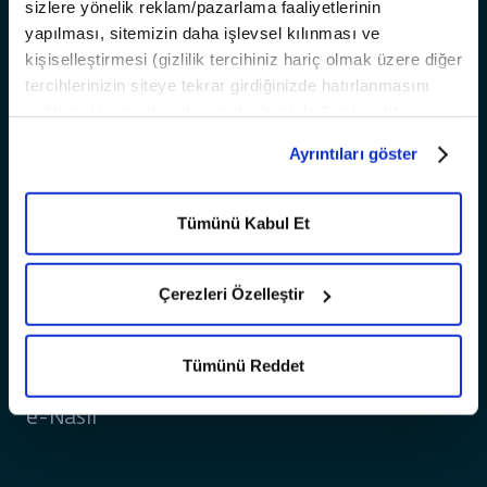
Bilgi
sizlere yönelik reklam/pazarlama faaliyetlerinin
yapılması, sitemizin daha işlevsel kılınması ve
Satış ve Finansman Koşulları
kişiselleştirmesi (gizlilik tercihiniz hariç olmak üzere diğer
T10X Yazılım OTA Güncellemeleri
tercihlerinizin siteye tekrar girdiğinizde hatırlanmasını
Dijital Premium Paket
sağlamak) amaçlarıyla sınırlı olarak kullanılacaktır.
Çerezlere dair tercihlerinizi
Ayrıntılar
paneli aracılığıyla
ADAS Bilgilendirme
Ayrıntıları göster
yönetebilir, çerezlerle ilgili daha detaylı bilgiye
Çerez
ÖTV Muafiyet Formu
Aydınlatma Metni’nden
ulaşabilirsiniz.
İletişim
Tümünü Kabul Et
Togg Care
SSS
Çerezleri Özelleştir
Filo
Test Sürüşleri
Tümünü Reddet
Startup Ekosistemi
e-Nasıl