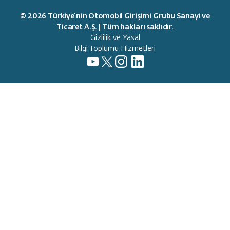
Trumore
© 2026 Türkiye'nin Otomobil Girişimi Grubu Sanayi ve
Trugo
Ticaret A.Ş. | Tüm hakları saklıdır.
Gizlilik ve Yasal
Akıllı Destek
Bilgi Toplumu Hizmetleri
Temas Noktaları
Deneyim Merkezleri
Mobil Deneyim Merkezleri
Servis Noktaları
Teslimat Noktaları
Bilgi
Satış ve Finansman
T10X OTA Güncellemeleri
Dijital Premium Paket
ADAS Bilgilendirme