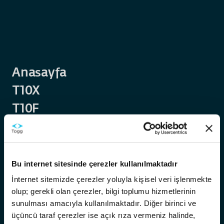
Anasayfa
T10X
T10F
Trumore
Trugo
Akıllı Destek
Sayfa
Bu internet sitesinde çerezler kullanılmaktadır
Temas Noktaları
Bulunamadı
İnternet sitemizde çerezler yoluyla kişisel veri işlenmekte
olup; gerekli olan çerezler, bilgi toplumu hizmetlerinin
Hakkımızda
Aradığınız sayfa mevcut değil veya
sunulması amacıyla kullanılmaktadır. Diğer birinci ve
taşındı
Kariyer
üçüncü taraf çerezler ise açık rıza vermeniz halinde,